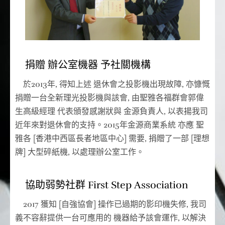
捐贈 辦公室機器 予社關機構
於2013年, 得知上述 退休會之投影機出現故障, 亦慷慨
捐贈一台全新理光投影機與該會, 由聖雅各福群會郭偉
生高級經理 代表頒發感謝狀與 金源負責人, 以表揚我司
近年來對退休會的支持。2015年金源商業系統 亦應 聖
雅各 [香港中西區長者地區中心] 需要, 捐贈了一部 [理想
牌] 大型碎紙機, 以處理辦公室工作。
協助弱勢社群 First Step Association
2017 獲知 [自強協會] 操作已過期的影印機失修, 我司
義不容辭提供一台可應用的 機器給予該會運作, 以解決