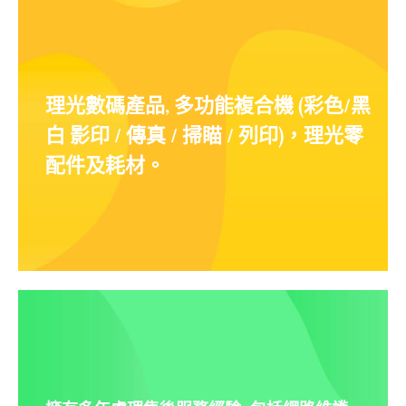
理光數碼產品, 多功能複合機 (彩色/黑
白 影印 / 傳真 / 掃瞄 / 列印)，理光零
配件及耗材。